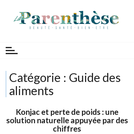
P
a
s
s
e
r
Parenthèse Tutoriels
a
u
c
o
Catégorie :
Guide des
n
t
aliments
e
n
u
Konjac et perte de poids : une
solution naturelle appuyée par des
chiffres