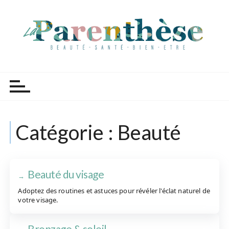
P
a
s
s
e
r
Parenthèse Tutoriels
a
u
c
o
Catégorie :
Beauté
n
t
e
n
Beauté du visage
u
Adoptez des routines et astuces pour révéler l'éclat naturel de
votre visage.
Bronzage & soleil