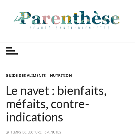
P
a
s
s
e
r
Parenthèse Tutoriels
a
u
c
o
n
GUIDE DES ALIMENTS
NUTRITION
t
Le navet : bienfaits,
e
n
méfaits, contre-
u
indications
TEMPS DE LECTURE :
6MINUTES