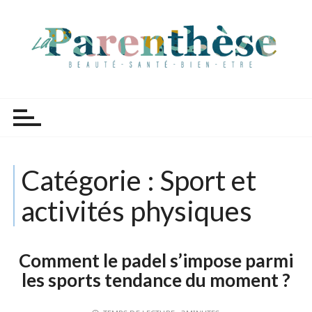
P
a
s
s
e
r
Parenthèse Tutoriels
a
u
c
o
Catégorie :
Sport et
n
t
activités physiques
e
n
u
Comment le padel s’impose parmi
les sports tendance du moment ?