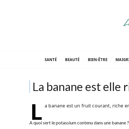
P
a
s
s
e
r
a
Parenthèse Tut
u
c
SANTÉ
BEAUTÉ
BIEN-ÊTRE
MAIGR
o
n
t
La banane est elle 
e
n
u
L
a banane est un fruit courant, riche 
A quoi sert le potassium contenu dans une banane ?