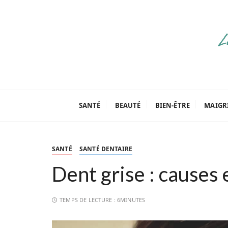
P
a
s
s
e
r
a
Parenthèse Tut
u
c
SANTÉ
BEAUTÉ
BIEN-ÊTRE
MAIGR
o
n
t
SANTÉ
SANTÉ DENTAIRE
e
n
Dent grise : causes 
u
TEMPS DE LECTURE :
6MINUTES