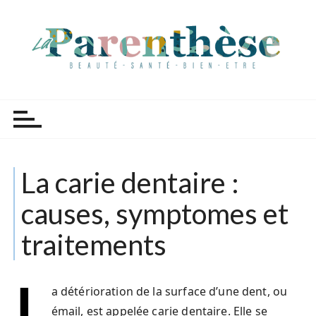
P
a
s
s
e
r
Parenthèse Tutoriels
a
u
c
o
La carie dentaire :
n
t
causes, symptomes et
e
n
traitements
u
L
a détérioration de la surface d’une dent, ou
émail, est appelée carie dentaire. Elle se