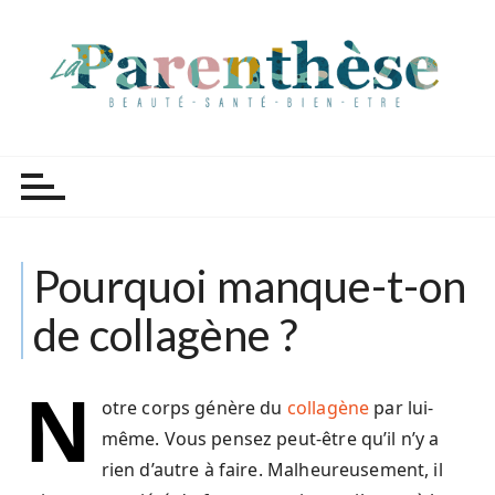
P
a
s
s
e
r
Parenthèse Tutoriels
a
u
c
o
Pourquoi manque-t-on
n
t
de collagène ?
e
n
u
N
otre corps génère du
collagène
par lui-
même. Vous pensez peut-être qu’il n’y a
rien d’autre à faire. Malheureusement, il