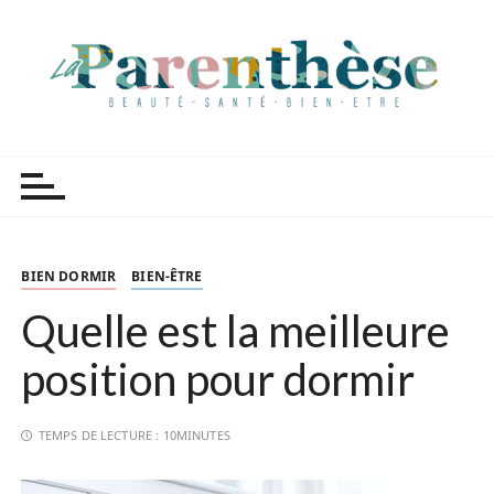
P
a
s
s
e
r
Parenthèse Tutoriels
a
u
c
o
n
BIEN DORMIR
BIEN-ÊTRE
t
Quelle est la meilleure
e
n
position pour dormir
u
TEMPS DE LECTURE :
10MINUTES