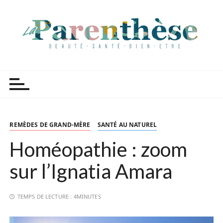
P
a
s
s
e
r
Parenthèse Tutoriels
a
u
c
o
n
REMÈDES DE GRAND-MÈRE
SANTÉ AU NATUREL
t
Homéopathie : zoom
e
n
sur l’Ignatia Amara
u
TEMPS DE LECTURE :
4MINUTES