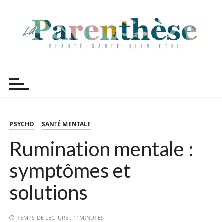
P
a
s
s
e
r
Parenthèse Tutoriels
a
u
c
o
n
PSYCHO
SANTÉ MENTALE
t
Rumination mentale :
e
n
symptômes et
u
solutions
TEMPS DE LECTURE :
11MINUTES