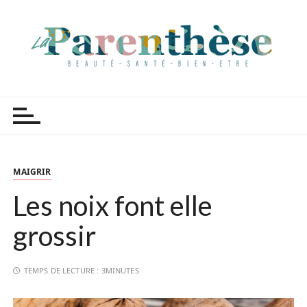
P
a
s
s
e
r
Parenthèse Tutoriels
a
u
c
o
n
MAIGRIR
t
Les noix font elle
e
n
grossir
u
TEMPS DE LECTURE :
3MINUTES