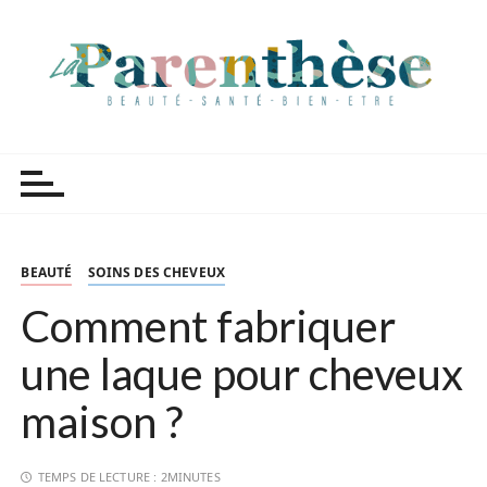
P
a
s
s
e
r
Parenthèse Tutoriels
a
u
c
o
n
BEAUTÉ
SOINS DES CHEVEUX
t
Comment fabriquer
e
n
une laque pour cheveux
u
maison ?
TEMPS DE LECTURE :
2MINUTES