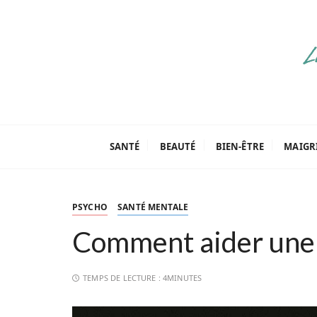
P
a
s
s
e
r
a
Parenthèse Tut
u
c
SANTÉ
BEAUTÉ
BIEN-ÊTRE
MAIGR
o
n
t
PSYCHO
SANTÉ MENTALE
e
n
Comment aider une 
u
TEMPS DE LECTURE :
4MINUTES