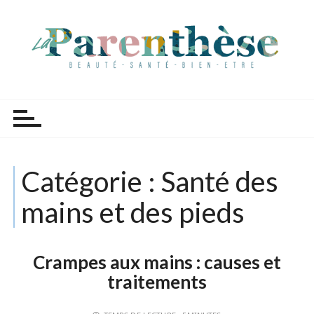
P
a
s
s
e
r
Parenthèse Tutoriels
a
u
c
o
Catégorie :
Santé des
n
t
mains et des pieds
e
n
u
Crampes aux mains : causes et
traitements