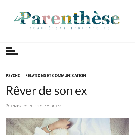
P
a
s
s
e
r
Parenthèse Tutoriels
a
u
c
o
n
PSYCHO
RELATIONS ET COMMUNICATION
t
Rêver de son ex
e
n
u
TEMPS DE LECTURE :
5MINUTES