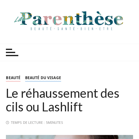
P
a
s
s
e
r
Parenthèse Tutoriels
a
u
c
o
n
BEAUTÉ
BEAUTÉ DU VISAGE
t
Le réhaussement des
e
n
cils ou Lashlift
u
TEMPS DE LECTURE :
5MINUTES