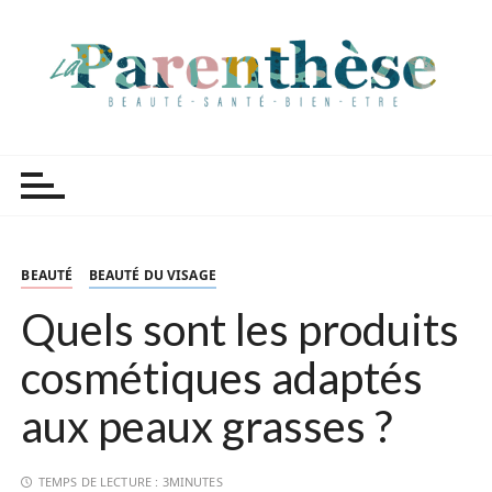
P
a
s
s
e
r
Parenthèse Tutoriels
a
u
c
o
n
BEAUTÉ
BEAUTÉ DU VISAGE
t
Quels sont les produits
e
n
cosmétiques adaptés
u
aux peaux grasses ?
TEMPS DE LECTURE :
3MINUTES