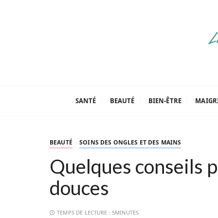
P
a
s
s
e
r
a
Parenthèse Tut
u
c
SANTÉ
BEAUTÉ
BIEN-ÊTRE
MAIGR
o
n
t
BEAUTÉ
SOINS DES ONGLES ET DES MAINS
e
n
Quelques conseils p
u
douces
TEMPS DE LECTURE :
5MINUTES