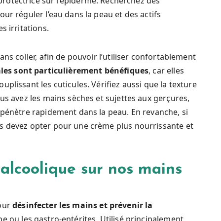
e protectrice sur l’épiderme. Recherchez des
ur réguler l’eau dans la peau et des actifs
s irritations.
ns coller, afin de pouvoir l’utiliser confortablement
ales sont particulièrement bénéfiques
, car elles
plissant les cuticules. Vérifiez aussi que la texture
us avez les mains sèches et sujettes aux gerçures,
 pénètre rapidement dans la peau. En revanche, si
s devez opter pour une crème plus nourrissante et
alcoolique sur nos mains
pour
désinfecter les mains
et prévenir la
pe ou les gastro-entérites. Utilisé principalement