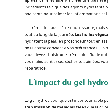
lipides
, car elles aident à créer une barrièr
ingrédients tels que des agents hydratants po
apaisants pour calmer les inflammations et le
La crème doit aussi être nourrissante, mais sa
tout au long de la journée.
Les huiles végét
hydratent la peau en profondeur tout en assou
de la crème convient à vos préférences. Si vo
vous devez choisir une crème plus fluide qui
vos mains sont assez sèches et abîmées, vou
réparatrice.
L’impact du gel hydro
Le gel hydroalcoolique est incontournable 
transmission de maladies
telles que la grip