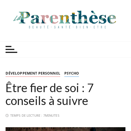
P
a
s
s
e
r
Parenthèse Tutoriels
a
u
c
o
n
DÉVELOPPEMENT PERSONNEL
PSYCHO
t
Être fier de soi : 7
e
n
conseils à suivre
u
TEMPS DE LECTURE :
7MINUTES