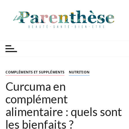
P
a
s
s
e
r
Parenthèse Tutoriels
a
u
c
o
n
COMPLÉMENTS ET SUPPLÉMENTS
NUTRITION
t
Curcuma en
e
n
complément
u
alimentaire : quels sont
les bienfaits ?