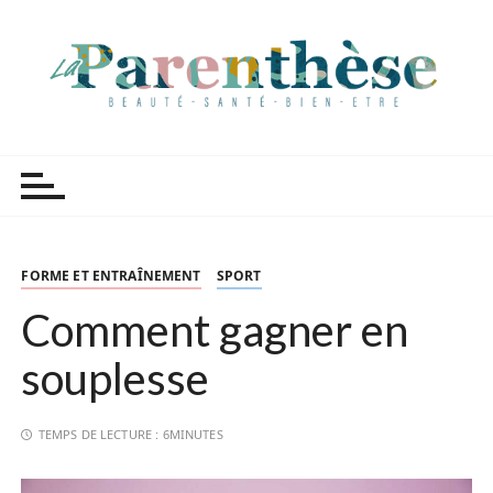
P
a
s
s
e
r
Parenthèse Tutoriels
a
u
c
o
n
FORME ET ENTRAÎNEMENT
SPORT
t
Comment gagner en
e
n
souplesse
u
TEMPS DE LECTURE :
6MINUTES