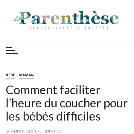
P
a
s
s
e
r
Parenthèse Tutoriels
a
u
c
o
n
BÉBÉ
MAMAN
t
Comment faciliter
e
n
l’heure du coucher pour
u
les bébés difficiles
TEMPS DE LECTURE :
3MINUTES