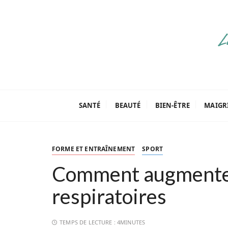
P
a
s
s
e
r
a
Parenthèse Tut
u
c
SANTÉ
BEAUTÉ
BIEN-ÊTRE
MAIGR
o
n
t
FORME ET ENTRAÎNEMENT
SPORT
e
n
Comment augmenter
u
respiratoires
TEMPS DE LECTURE :
4MINUTES