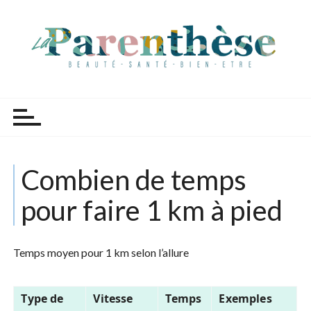
P
a
s
s
e
r
Parenthèse Tutoriels
a
u
c
o
Combien de temps
n
t
pour faire 1 km à pied
e
n
u
Temps moyen pour 1 km selon l’allure
Type de
Vitesse
Temps
Exemples