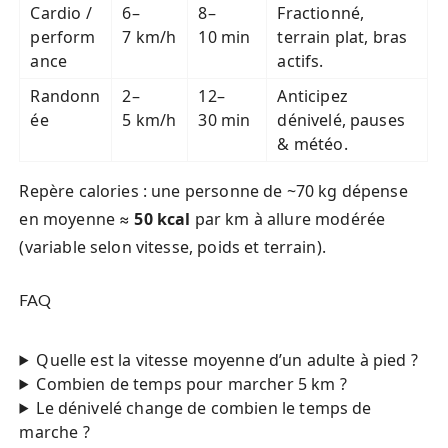
Cardio /
6–
8–
Fractionné,
perform
7 km/h
10 min
terrain plat, bras
ance
actifs.
Randonn
2–
12–
Anticipez
ée
5 km/h
30 min
dénivelé, pauses
& météo.
Repère calories : une personne de ~70 kg dépense
en moyenne ≈
50 kcal
par km à allure modérée
(variable selon vitesse, poids et terrain).
FAQ
Quelle est la vitesse moyenne d’un adulte à pied ?
Combien de temps pour marcher 5 km ?
Le dénivelé change de combien le temps de
marche ?