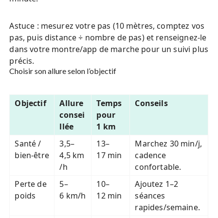
Astuce : mesurez votre pas (10 mètres, comptez vos
pas, puis distance ÷ nombre de pas) et renseignez-le
dans votre montre/app de marche pour un suivi plus
précis.
Choisir son allure selon l’objectif
Objectif
Allure
Temps
Conseils
consei
pour
llée
1 km
Santé /
3,5–
13–
Marchez 30 min/j,
bien-être
4,5 km
17 min
cadence
/h
confortable.
Perte de
5–
10–
Ajoutez 1–2
poids
6 km/h
12 min
séances
rapides/semaine.