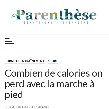
P
a
s
s
e
r
Parenthèse Tutoriels
a
u
c
o
n
FORME ET ENTRAÎNEMENT
SPORT
t
Combien de calories on
e
n
perd avec la marche à
u
pied
TEMPS DE LECTURE :
4MINUTES