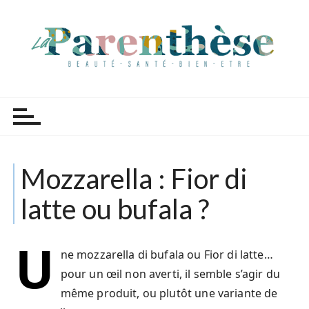
P
a
s
s
e
r
Parenthèse Tutoriels
a
u
c
o
Mozzarella : Fior di
n
t
latte ou bufala ?
e
n
u
U
ne mozzarella di bufala ou Fior di latte…
pour un œil non averti, il semble s’agir du
même produit, ou plutôt une variante de